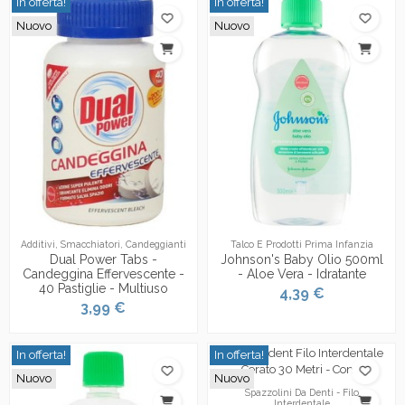
In offerta!
In offerta!
Nuovo
Nuovo
Additivi, Smacchiatori, Candeggianti
Talco E Prodotti Prima Infanzia
Dual Power Tabs -
Johnson's Baby Olio 500ml
Candeggina Effervescente -
- Aloe Vera - Idratante
40 Pastiglie - Multiuso
4,39 €
3,99 €
In offerta!
In offerta!
Nuovo
Nuovo
Spazzolini Da Denti - Filo
Interdentale