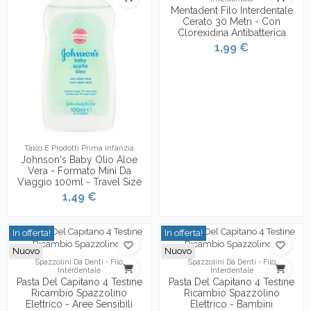
Mentadent Filo Interdentale
Cerato 30 Metri - Con
Clorexidina Antibatterica
1,99 €
Talco E Prodotti Prima Infanzia
Johnson's Baby Olio Aloe
Vera - Formato Mini Da
Viaggio 100ml - Travel Size
1,49 €
In offerta!
In offerta!
Nuovo
Nuovo
Spazzolini Da Denti - Filo
Spazzolini Da Denti - Filo
Interdentale
Interdentale
Pasta Del Capitano 4 Testine
Pasta Del Capitano 4 Testine
Ricambio Spazzolino
Ricambio Spazzolino
Elettrico - Aree Sensibili
Elettrico - Bambini