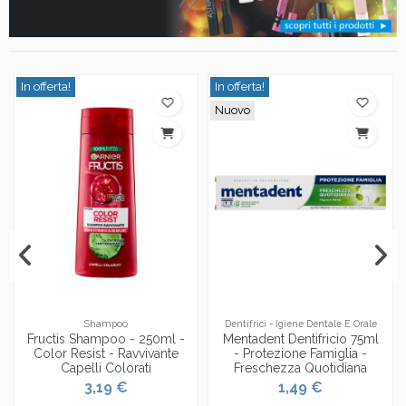
In offerta!
In offerta!
Nuovo
Shampoo
Dentifrici - Igiene Dentale E Orale
Fructis Shampoo - 250ml -
Mentadent Dentifricio 75ml
Color Resist - Ravvivante
- Protezione Famiglia -
Capelli Colorati
Freschezza Quotidiana
3,19 €
1,49 €