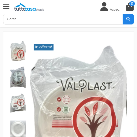
0
Accedi
In offerta!