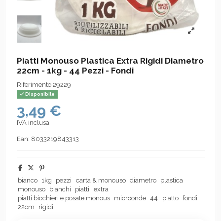
Piatti Monouso Plastica Extra Rigidi Diametro
22cm - 1kg - 44 Pezzi - Fondi
Riferimento
29229
Disponibile
3,49 €
IVA inclusa
Ean:
8033219843313
bianco
1kg
pezzi
carta & monouso
diametro
plastica
monouso
bianchi
piatti
extra
piatti bicchieri e posate monous
microonde
44
piatto
fondi
22cm
rigidi