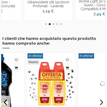
Aroma Light 30 Capsule Di
Ultraresistenti 28l 52x70cm
Gusto - Cioccolata -
Profumati - Lavanda
Compatibili A Modo Mio
1,19 €
7,49 €
I clienti che hanno acquistato questo prodotto
hanno comprato anche:
In offerta!
In offerta!
Nuovo