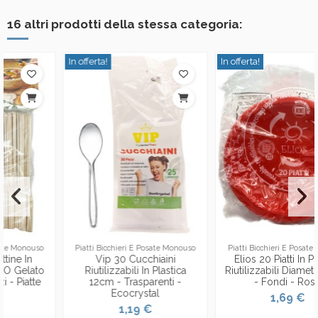
16 altri prodotti della stessa categoria:
In offerta!
In offerta!
Piatti Bicchieri E Posate Monouso
Piatti Bicchieri E Posate Monouso
Vip 30 Cucchiaini
Elios 20 Piatti In Plastica
Riutilizzabili In Plastica
Riutilizzabili Diametro 21cm
12cm - Trasparenti -
- Fondi - Rossi
Ecocrystal
1,69 €
1,19 €