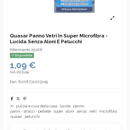
Quasar Panno Vetri In Super Microfibra -
Lucida Senza Aloni E Pelucchi
Riferimento
29168
Disponibile
1,09 €
IVA inclusa
Ean:
8008731003149
in
pulizia e cura della casa
lucida
panno
panni - stracci - pellette
super
aloni
senza
vetri
microfibra
quasar
pelucchi