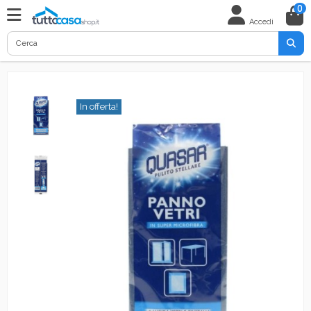
0
Accedi
In offerta!