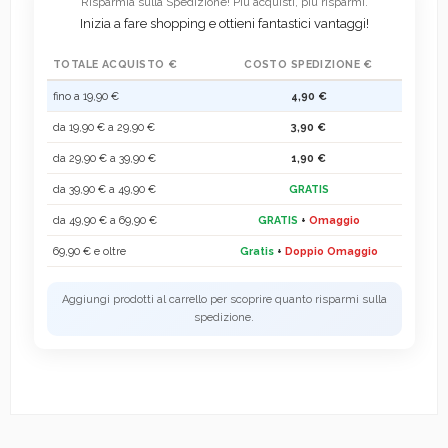
Risparmia sulla Spedizione! Più acquisti, più risparmi.
Inizia a fare shopping e ottieni fantastici vantaggi!
TOTALE ACQUISTO €
COSTO SPEDIZIONE €
fino a 19,90 €
4,90 €
da 19,90 € a 29,90 €
3,90 €
da 29,90 € a 39,90 €
1,90 €
da 39,90 € a 49,90 €
GRATIS
da 49,90 € a 69,90 €
GRATIS
+
Omaggio
69,90 € e oltre
Gratis
+
Doppio Omaggio
Aggiungi prodotti al carrello per scoprire quanto risparmi sulla
spedizione.