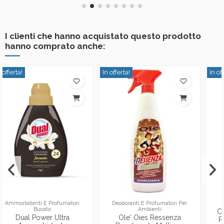
I clienti che hanno acquistato questo prodotto
hanno comprato anche:
In offerta!
In offerta!
Deodoranti E Profumatori Per
Panni - Stracci - Pellette
Ambienti
Clendy Panno Microfibra
Ole' Oies Ressenza
Pavimenti - 40x60 Cm -