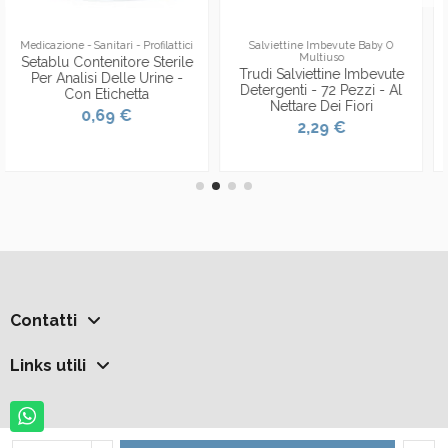
Salviettine Imbevute Baby O
Ammorbidenti E Profumatori
Multiuso
Bucato
Trudi Salviettine Imbevute
Dual Power Ultra
Detergenti - 72 Pezzi - Al
Ammorbidente
Nettare Dei Fiori
Concentrato 24 Lavaggi -
600ml - Relax
2,29 €
1,79 €
Contatti
Links utili