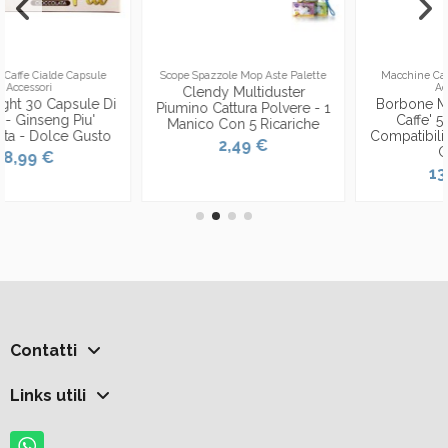
Scope Spazzole Mop Aste Palette
Macchine Caffe Cialde Capsule
Accessori
Clendy Multiduster
Borbone Miscela Rossa -
Piumino Cattura Polvere - 1
Caffe' 50 Capsule -
Manico Con 5 Ricariche
Compatibili Nescafe' Dolce
2,49 €
Gusto
13,29 €
Contatti
Links utili