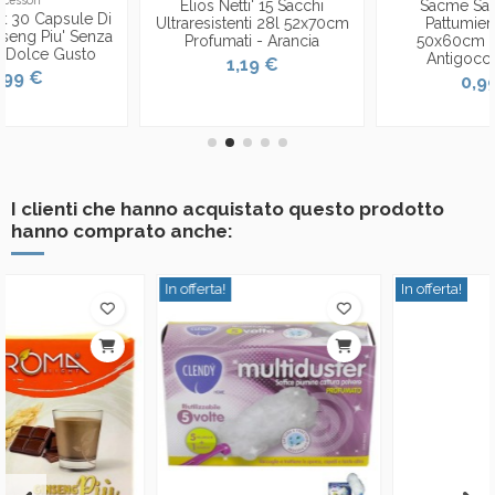
Elios Netti' 15 Sacchi
Sacme Sacco Rifiuti
Ultraresistenti 28l 52x70cm
Pattumiera 30 Litri
Profumati - Arancia
50x60cm 20 Pezzi -
Antigoccia - Nero
1,19 €
0,99 €
I clienti che hanno acquistato questo prodotto
hanno comprato anche:
In offerta!
In offerta!