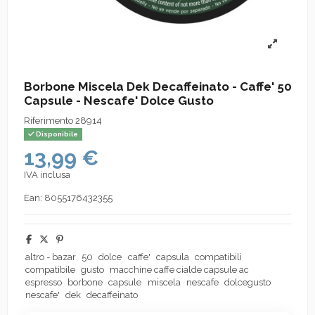
Borbone Miscela Dek Decaffeinato - Caffe' 50
Capsule - Nescafe' Dolce Gusto
Riferimento
28914
Disponibile
13,99 €
IVA inclusa
Ean:
8055176432355
altro - bazar
50
dolce
caffe'
capsula
compatibili
compatibile
gusto
macchine caffe cialde capsule ac
espresso
borbone
capsule
miscela
nescafe
dolcegusto
nescafe'
dek
decaffeinato