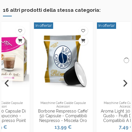
16 altri prodotti della stessa categoria:
In offerta!
In offerta!
Macchine Caffe Cialde Capsule
Macchine Caffe Cialde Capsule
Accessori
Accessori
Borbone Respresso Caffe'
Aroma Light 30 Capsule Di
50 Capsule - Compatibili
Gusto - Frutti Di Bosco -
Nespresso - Miscela Oro
Compatibili A Modo Mio
13,99 €
7,49 €