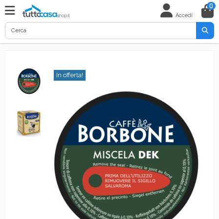
0
Accedi
In offerta!