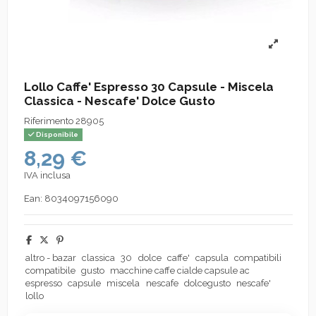
Lollo Caffe' Espresso 30 Capsule - Miscela
Classica - Nescafe' Dolce Gusto
Riferimento
28905
Disponibile
8,29 €
IVA inclusa
Ean:
8034097156090
altro - bazar
classica
30
dolce
caffe'
capsula
compatibili
compatibile
gusto
macchine caffe cialde capsule ac
espresso
capsule
miscela
nescafe
dolcegusto
nescafe'
lollo