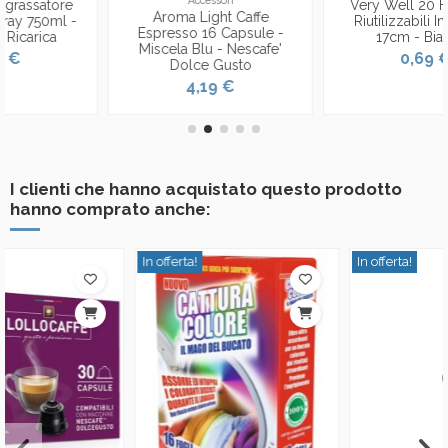
Bucato
Very Well 20 Forchette
L'unico 20 Fogli Profumati
Riutilizzabili In Plastica
Per Asciugatrice Con
17cm - Bianche
Ammorbidente - Br.
0,69 €
Floreale
1,39 €
I clienti che hanno acquistato questo prodotto
hanno comprato anche:
In offerta!
In offerta!