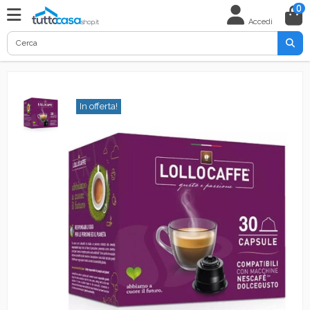
0
Accedi
In offerta!