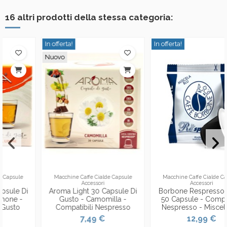
16 altri prodotti della stessa categoria:
In offerta!
In offerta!
Macchine Caffe Cialde Capsule
Macchine Caffe Cialde Capsule
Accessori
Accessori
Borbone Respresso Caffe'
Lollo Caffe' Espresso 30
50 Capsule - Compatibili
Capsule - Miscela Oro -
Nespresso - Miscela Blu
Nescafe' Dolce Gusto
12,99 €
8,79 €