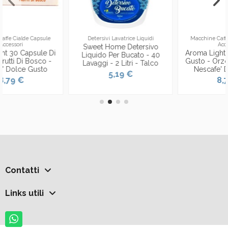
Macchine Caffe Cialde Capsule
Macchine Caffe Cialde Capsule
Accessori
Accessori
Aroma Light 30 Capsule Di
Lollo Caffe' Espresso 30
0
Gusto - Orzo - Compatibili
Capsule - Dek Decaffeinato
Nescafe' Dolce Gusto
- Nescafe' Dolce Gusto
8,79 €
9,39 €
Contatti
Links utili