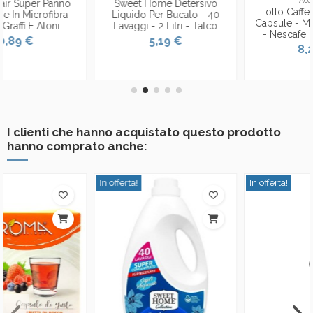
Accessori
Ambienti
Lollo Caffe' Espresso 30
Ole' Oies Ressenza
0
Capsule - Miscela Classica
Deodorante Multiuso
- Nescafe' Dolce Gusto
Igienizzante 750ml -
Cocco
8,29 €
6,99 €
I clienti che hanno acquistato questo prodotto
hanno comprato anche:
In offerta!
In offerta!