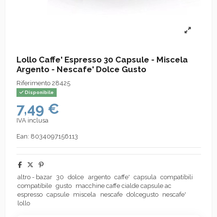
Lollo Caffe' Espresso 30 Capsule - Miscela
Argento - Nescafe' Dolce Gusto
Riferimento
28425
Disponibile
7,49 €
IVA inclusa
Ean:
8034097156113
altro - bazar
30
dolce
argento
caffe'
capsula
compatibili
compatibile
gusto
macchine caffe cialde capsule ac
espresso
capsule
miscela
nescafe
dolcegusto
nescafe'
lollo