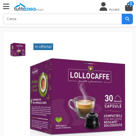
0
Accedi
In offerta!