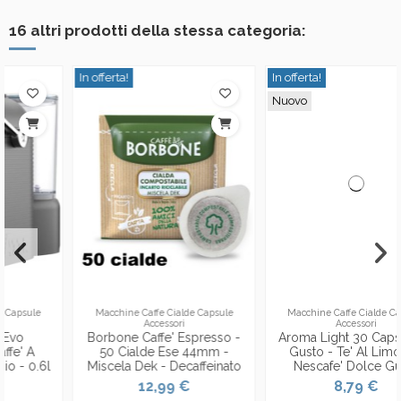
16 altri prodotti della stessa categoria:
In offerta!
In offerta!
Nuovo
Macchine Caffe Cialde Capsule
Macchine Caffe Cialde Capsule
Accessori
Accessori
-
Aroma Light 30 Capsule Di
Aroma Light Caffe
Gusto - Te' Al Limone -
Espresso 16 Capsule -
o
Nescafe' Dolce Gusto
Miscela Blu - Nescafe'
Dolce Gusto
8,79 €
4,19 €