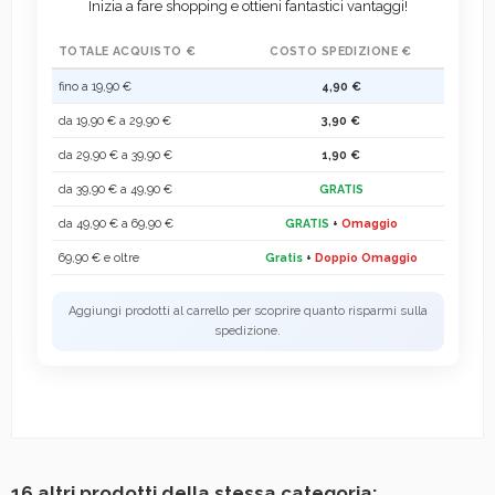
Inizia a fare shopping e ottieni fantastici vantaggi!
TOTALE ACQUISTO €
COSTO SPEDIZIONE €
fino a 19,90 €
4,90 €
da 19,90 € a 29,90 €
3,90 €
da 29,90 € a 39,90 €
1,90 €
da 39,90 € a 49,90 €
GRATIS
da 49,90 € a 69,90 €
GRATIS
+
Omaggio
69,90 € e oltre
Gratis
+
Doppio Omaggio
Aggiungi prodotti al carrello per scoprire quanto risparmi sulla
spedizione.
16 altri prodotti della stessa categoria: