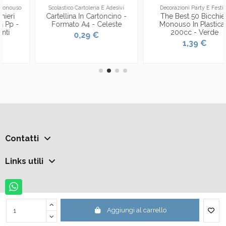
Scolastico Cartoleria E Adesivi
Decorazioni Party E Festivo
Cartellina In Cartoncino -
The Best 50 Bicchieri
Formato A4 - Celeste
Monouso In Plastica -
200cc - Verde
0,29 €
1,39 €
Contatti
Links utili
Aggiungi al carrello
Tuttocasashop SRL © 2025 - P.IVA 04366570713 - tel. 3920470395