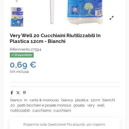
Very Well 20 Cucchiaini Riutilizzabili In
Plastica 12cm - Bianchi
Riferimento
27594
Disponibile
0,69 €
IVA inclusa
bianco
in
carta & monouso
bianca
plastica
12cm
bianchi
20
piatti bicchieri e posate monous
posata
very
well
riutilizzabili
cucchiaino
cucchiaini
Risparmia sulla Spedizione! Più acquisti, più risparmi.