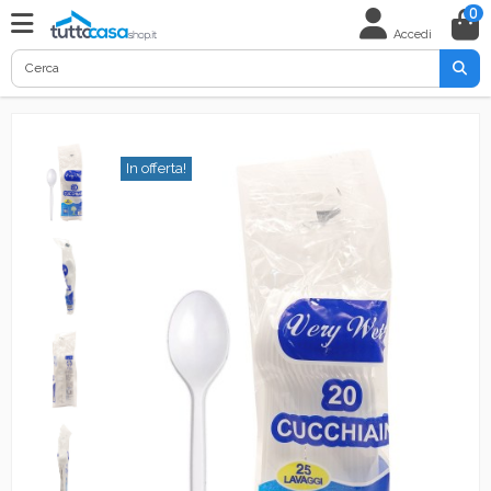
0
Accedi
In offerta!