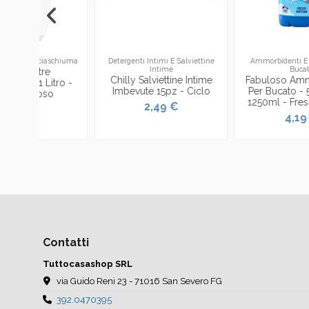
aschiuma
Detergenti Intimi E Salviettine
Ammorbidenti E Profumatori
Intime
Bucato
e
Chilly Salviettine Intime
Fabuloso Ammorbidente
itro -
Imbevute 15pz - Ciclo
Per Bucato - 56 Lavaggi
so
1250ml - Fresco Mattino
2,49 €
4,19 €
Contatti
Tuttocasashop SRL
via Guido Reni 23 - 71016 San Severo FG
392.0470395