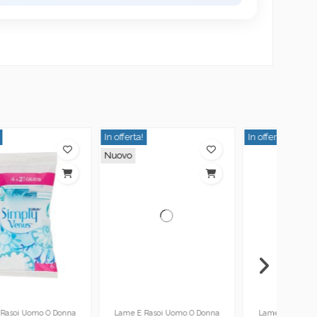
n offerta!
In offerta!
In offert
Nuovo
Lame E Rasoi Uomo O Donna
Lame E Rasoi Uomo O Donna
Lame 