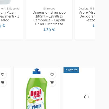
Shampoo
Deodoranti E Pulizia Automobile
Dimension Shampoo
Arbre Magique Alberello
250ml - Estratti Di
Deodorante Per Auto - 1
Camomilla - Capelli
Pezzo - Lavanda
Chiari Lucentezza
1,59 €
1,39 €
In offerta!