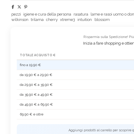
pezzi
igiene e cura della persona
rasatura
lame e rasoi uomo o do
wilkinson
trilama
cherry
xtreme3
intuition
blossom
Risparmia sulla Spedizione! Più 
Inizia a fare shopping e ottien
TOTALE ACQUISTO €
fino a 19,90 €
da 19,90 € a 29,90 €
da 29,90 € a 39,90 €
da 39,90 € a 49,90 €
da 49,90 € a 69,90 €
69,90 € e oltre
Aggiungi prodotti al carrello per scoprire