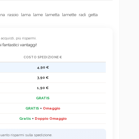
nna
rasoio
lama
lame
lametta
lamette
radi
getta
acquisti, più risparmi.
i fantastici vantaggi!
COSTO SPEDIZIONE €
4,90 €
3,90 €
1,90 €
GRATIS
GRATIS
+
Omaggio
Gratis
+
Doppio Omaggio
 quanto risparmi sulla spedizione.