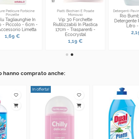
Piatti Bicchieri E Posate
Detergenti Pavimenti E Superfici
Monouso
Rio Bumbum Plus+
Vip 30 Forchette
Detergente Pavimenti - 1
-
Riutilizzabili In Plastica
Litro - Talco
17cm - Trasparenti -
2,19 €
Ecocrystal
1,19 €
tto hanno comprato anche:
In offerta!