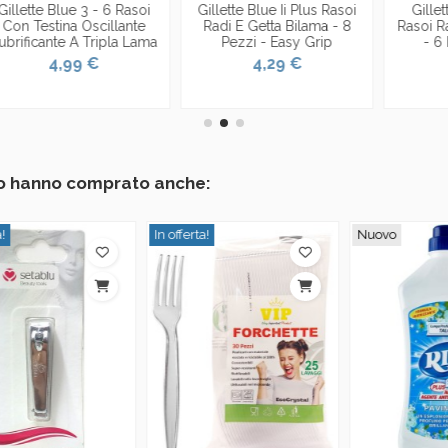
Gillette Blue Ii Plus Rasoi
Gillette Venus Simply
Radi E Getta Bilama - 8
Rasoi Radi & Getta Bilama
a
Pezzi - Easy Grip
- 6 Pezzi - Donna
4,29 €
3,49 €
tto hanno comprato anche:
In offerta!
Nuovo
I