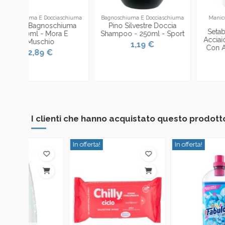
aschiuma
Bagnoschiuma E Docciaschiuma
Manicure Pedicure Forbicine
Pinzette
hiuma
Pino Silvestre Doccia
Setablu Tagliaunghie In
 E
Shampoo - 250ml - Sport
Acciaio - Piccolo - 6cm 
1,19 €
Con Accessorio Limetta
1,69 €
I clienti che hanno acquistato questo prodo
In offerta!
In offerta!