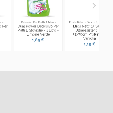
Detersivi Per Piatti A Mano
Buste Rifiuti - Sacchi Spazzatura
Dual Power Detersivo Per
Elios Netti' 15 Sacchi
Piatti E Stoviglie - 1 Litro -
Ultraresistenti 28l
Limone Verde
52x70cm Profumati -
Vaniglia
1,89 €
1,19 €