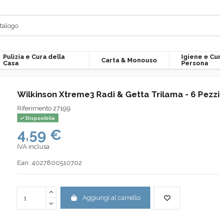
Pulizia e Cura della
Igiene e Cu
Carta & Monouso
Casa
Persona
Wilkinson Xtreme3 Radi & Getta Trilama - 6 Pezzi
Riferimento
27199
Disponibile
4,59 €
IVA inclusa
Ean:
4027800510702
Aggiungi al carrello