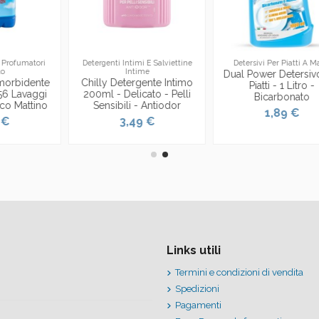
Detergenti Intimi E Salviettine
Detersivi Per Piatti A Mano
Intime
Dual Power Detersivo Per
Chilly Detergente Intimo
Piatti - 1 Litro -
200ml - Delicato - Pelli
Bicarbonato
Sensibili - Antiodor
1,89 €
3,49 €
Links utili
Termini e condizioni di vendita
Spedizioni
Pagamenti