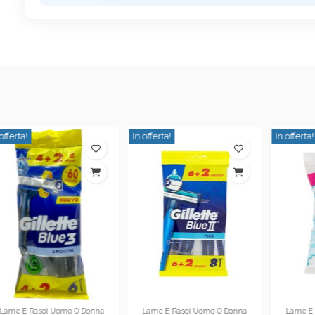
In offerta!
In offerta!
I
Lame E Rasoi Uomo O Donna
Lame E Rasoi Uomo O Donna