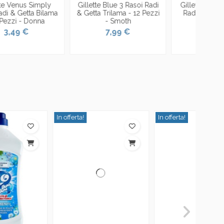
Gillette Blue 3 Rasoi Radi
Gillette Blue Ii Plus Rasoi
Gillet
& Getta Trilama - 12 Pezzi
Radi E Getta Bilama - 4
& Gett
- Smoth
Pezzi - Art.684
7,99 €
2,79 €
n offerta!
In offerta!